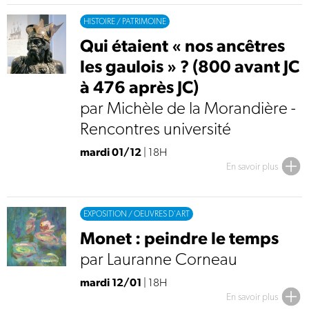
HISTOIRE / PATRIMOINE
Qui étaient « nos ancêtres
les gaulois » ? (800 avant JC
à 476 après JC)
par Michèle de la Morandière -
Rencontres université
mardi 01/12
| 18H
En savoir plus
EXPOSITION / OEUVRES D'ART
Monet : peindre le temps
par Lauranne Corneau
mardi 12/01
| 18H
En savoir plus