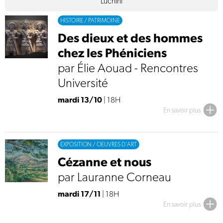
Luchini
HISTOIRE / PATRIMOINE
Des dieux et des hommes
chez les Phéniciens
par Élie Aouad - Rencontres
Université
mardi 13/10
| 18H
En savoir plus
EXPOSITION / OEUVRES D'ART
Cézanne et nous
par Lauranne Corneau
mardi 17/11
| 18H
En savoir plus