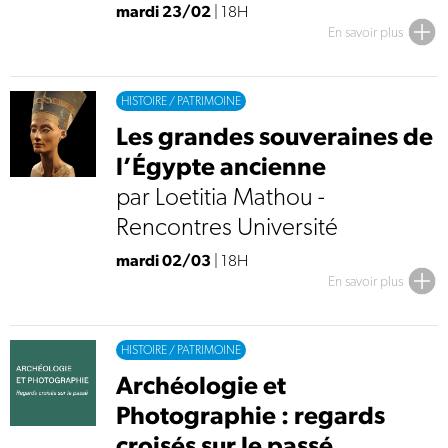
mardi 23/02
| 18H
En savoir plus
HISTOIRE / PATRIMOINE
Les grandes souveraines de
l’Égypte ancienne
par Loetitia Mathou -
Rencontres Université
mardi 02/03
| 18H
En savoir plus
HISTOIRE / PATRIMOINE
Archéologie et
Photographie : regards
croisés sur le passé