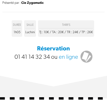
Présenté par :
Cie Zygomatic
DURÉE
SALLE
TARIFS
1h05
Luchini
TJ : 10€ / TA : 20€ / TR : 24€ / TP : 26€
Réservation
01 41 14 32 34
ou
en ligne