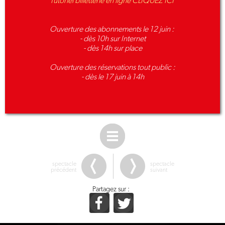
Tutoriel billetterie en ligne CLIQUEZ ICI
Ouverture des abonnements le 12 juin :
- dès 10h sur Internet
- dès 14h sur place
Ouverture des réservations tout public :
- dès le 17 juin à 14h
spectacle
spectacle
précédent
suivant
Partagez sur :